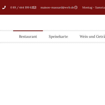
0 89 / 444 199 62
maison-massard@web.de
Montag - Samstag
Restaurant
Speisekarte
Wein und Getr