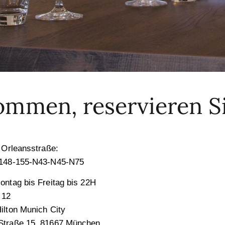
mmen, reservieren Si
 Orleansstraße:
-148-155-N43-N45-N75
ntag bis Freitag bis 22H
 12
ilton Munich City
Straße 15, 81667 München