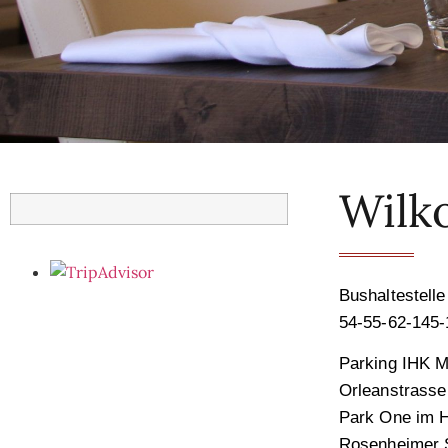
Wilko
Bushaltestelle
54-55-62-145
Parking
IHK Mo
Orleanstrasse
Park One im H
Rosenheimer 