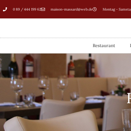
0 89 / 444 199 62
maison-massard@web.de
Montag - Samstag
Restaurant