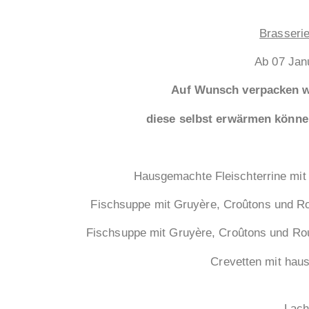
Brasserie
Ab 07 Jan
Auf Wunsch verpacken wir Ihre S
diese selbst erwärmen können –
Hausgemachte Fleischterrine
Fischsuppe mit Gruyère, Croûtons und Rou
Fischsuppe mit Gruyère, Croûton
Crevetten mit hausgemacht
Lachs Parmen