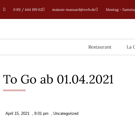
0 89 / 444 199 62
maison-massard@web.de
Montag - Samstag
Restaurant
La 
To Go ab 01.04.2021
April 15, 2021
,
8:01 pm
,
Uncategorized