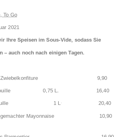
, To Go
uar 2021
peisen im Sous-Vide, sodass Sie
 auch noch nach einigen Tagen.
 mit Zwiebelkonfiture 9,90
ille
0,75 L.
16,40
.
s und Rouille 1 L
20,40
er Mayonnaise
10,90
tier
16,90