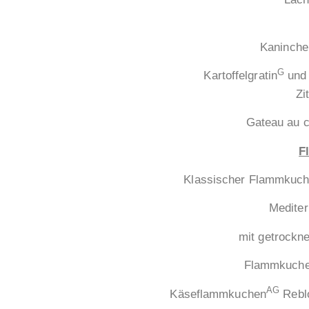
Kaninchenkeule
G
Kartoffelgratin
und
Zitronent
Gateau au chocolat mi
F
Klassischer Flammkuchen mit 
Mediterraner Fl
mit getrockneten Tomaten,
Flammkuchen mit gerä
AG
Käseflammkuchen
Reb