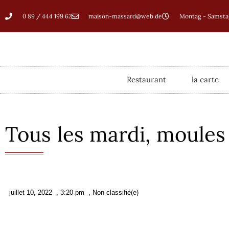
0 89 / 444 199 62
maison-massard@web.de
Montag - Samstag
Restaurant
la carte
Tous les mardi, moules
juillet 10, 2022
,
3:20 pm
,
Non classifié(e)